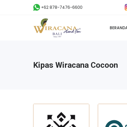
+62 878-7476-6600
BERAND
Kipas Wiracana Cocoon