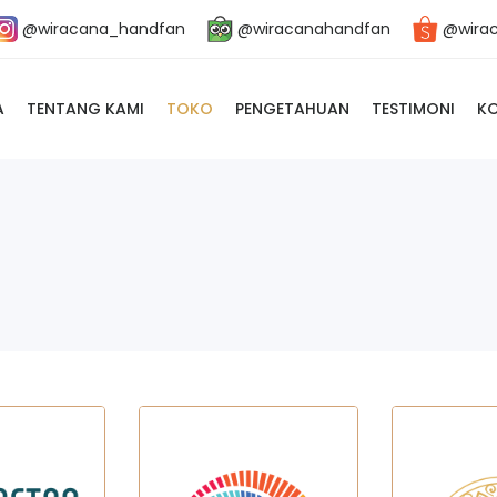
@wiracana_handfan
@wiracanahandfan
@wira
A
TENTANG KAMI
TOKO
PENGETAHUAN
TESTIMONI
K