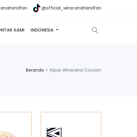
canahandfan
@official_wiracanahandfan
ONTAK KAMI
INDONESIA
Beranda
Kipas Wiracana Cocoon