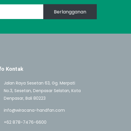
Berlangganan
fo Kontak
Jalan Raya Sesetan 63, Gg. Merpati
No.3, Sesetan, Denpasar Selatan, Kota
Denpasar, Bali 80223
info@wiracana-handfan.com
+62 878-7476-6600