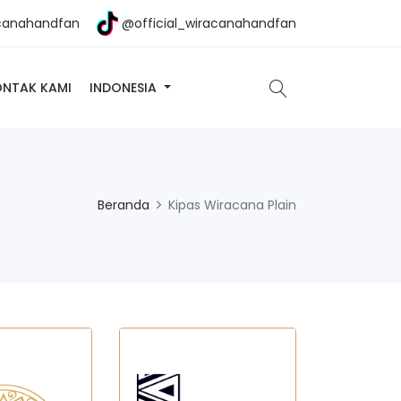
canahandfan
@official_wiracanahandfan
ONTAK KAMI
INDONESIA
Beranda
Kipas Wiracana Plain