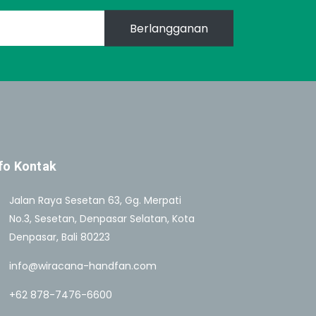
Berlangganan
fo Kontak
Jalan Raya Sesetan 63, Gg. Merpati
No.3, Sesetan, Denpasar Selatan, Kota
Denpasar, Bali 80223
info@wiracana-handfan.com
+62 878-7476-6600