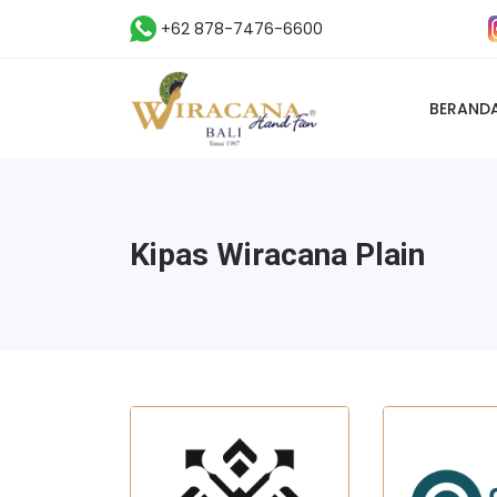
+62 878-7476-6600
BERAND
Kipas Wiracana Plain